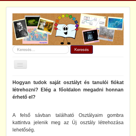
Keresés...
Keresés
Navigáció
váltása
Főoldal
Hogyan tudok saját osztályt és tanulói fiókat
Tankockakör
létrehozni? Elég a főoldalon megadni honnan
érhető el?
MinTankockák
Útmutató
A felső sávban található Osztályaim gombra
GYIK
kattintva jelenik meg az Új osztály létrehozása
lehetőség.
Guruló tankockák